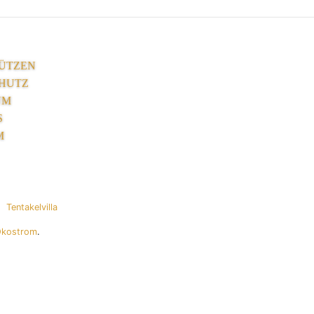
ÜTZEN
HUTZ
UM
S
M
Tentakelvilla
Ökostrom
.