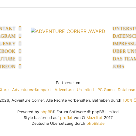
NTAKT
UNTERST
AGRAM
DATENSC
UESKY
IMPRESS
EBOOK
ÜBER UN
UTUBE
DAS TEA
TREON
JOBS
Partnerseiten
Store
Adventures-Kompakt
Adventures Unlimited
PC Games Database
026, Adventure Corner. Alle Rechte vorbehalten. Betrieben durch
100% 
Powered by
phpBB
® Forum Software © phpBB Limited
Style basierend auf
proflat
von ©
Mazeltof
2017
Deutsche Übersetzung durch
phpBB.de