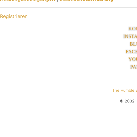
Registrieren
KO
INST
BL
FAC
YO
PA
The Humble 
© 2002-2