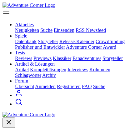
Aktuelles
Neuigkeiten
Suche
Einsenden
RSS Newsfeed
Spiele
Datenbank
Storyteller
Release-Kalender
Crowdfunding
Publisher und Entwickler
Adventure Corner Award
Tests
Reviews
Previews
Klassiker
Fanadventures
Storyteller
Artikel & Lösungen
Artikel
Komplettlösungen
Interviews
Kolumnen
Schlagwörter
Archiv
Forum
Übersicht
Anmelden
Registrieren
FAQ
Suche