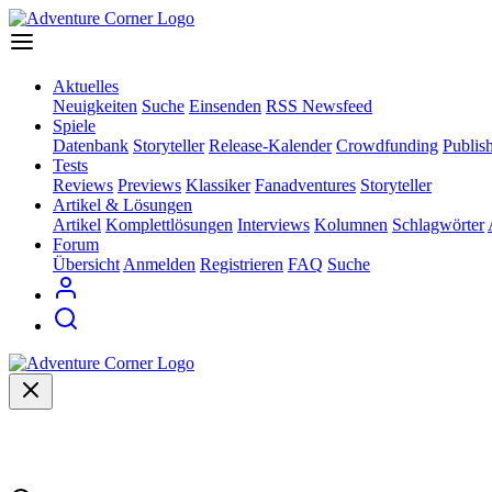
Aktuelles
Neuigkeiten
Suche
Einsenden
RSS Newsfeed
Spiele
Datenbank
Storyteller
Release-Kalender
Crowdfunding
Publis
Tests
Reviews
Previews
Klassiker
Fanadventures
Storyteller
Artikel & Lösungen
Artikel
Komplettlösungen
Interviews
Kolumnen
Schlagwörter
Forum
Übersicht
Anmelden
Registrieren
FAQ
Suche