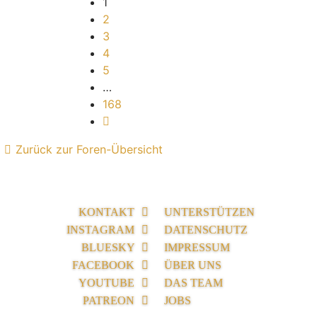
1
2
3
4
5
…
168
Nächste
Zurück zur Foren-Übersicht
KONTAKT
UNTERSTÜTZEN
INSTAGRAM
DATENSCHUTZ
BLUESKY
IMPRESSUM
FACEBOOK
ÜBER UNS
YOUTUBE
DAS TEAM
PATREON
JOBS