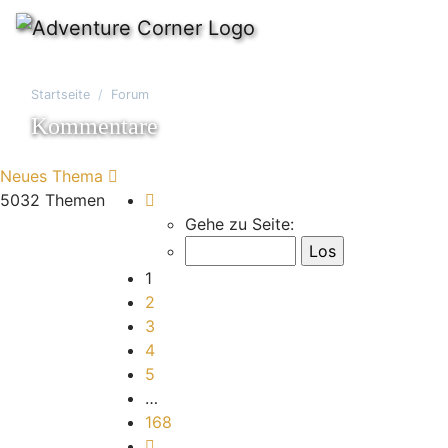
Startseite
Forum
Kommentare
Neues Thema
Seite
1
von
168
5032 Themen
Gehe zu Seite:
1
2
3
4
5
…
168
Nächste