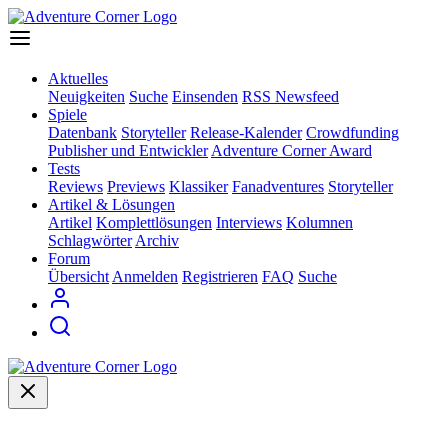
Aktuelles
Neuigkeiten
Suche
Einsenden
RSS Newsfeed
Spiele
Datenbank
Storyteller
Release-Kalender
Crowdfunding
Publisher und Entwickler
Adventure Corner Award
Tests
Reviews
Previews
Klassiker
Fanadventures
Storyteller
Artikel & Lösungen
Artikel
Komplettlösungen
Interviews
Kolumnen
Schlagwörter
Archiv
Forum
Übersicht
Anmelden
Registrieren
FAQ
Suche