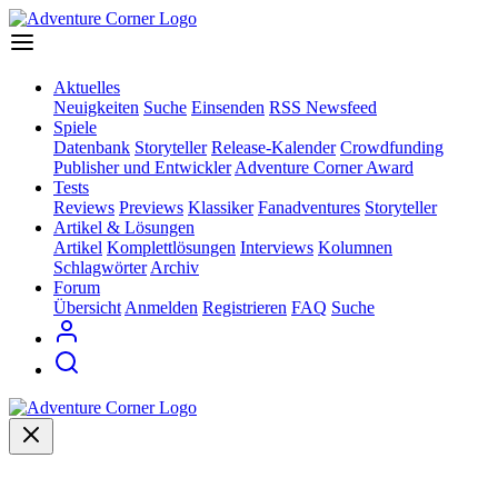
Aktuelles
Neuigkeiten
Suche
Einsenden
RSS Newsfeed
Spiele
Datenbank
Storyteller
Release-Kalender
Crowdfunding
Publisher und Entwickler
Adventure Corner Award
Tests
Reviews
Previews
Klassiker
Fanadventures
Storyteller
Artikel & Lösungen
Artikel
Komplettlösungen
Interviews
Kolumnen
Schlagwörter
Archiv
Forum
Übersicht
Anmelden
Registrieren
FAQ
Suche