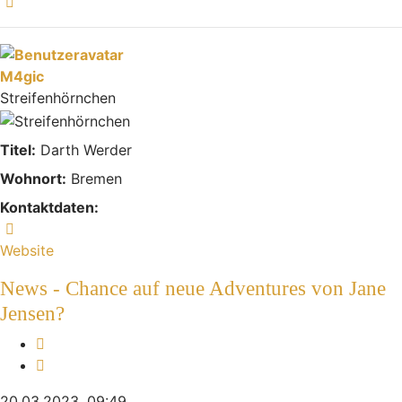
Nach oben
M4gic
Streifenhörnchen
Titel:
Darth Werder
Wohnort:
Bremen
Kontaktdaten:
Kontaktdaten von M4gic
Website
News - Chance auf neue Adventures von Jane
Jensen?
Melden
Zitieren
20.03.2023, 09:49