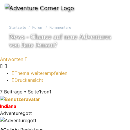
Startseite
Forum
Kommentare
News - Chance auf neue Adventures
von Jane Jensen?
Antworten
Thema weiterempfehlen
Druckansicht
7 Beiträge • Seite
1
von
1
Indiana
Adventuregott
AC-Job:
Redakteur