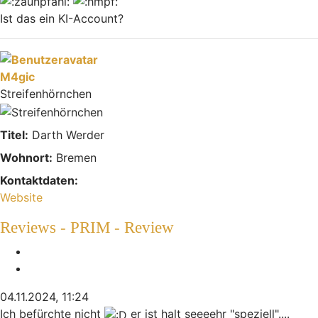
Ist das ein KI-Account?
Nach oben
M4gic
Streifenhörnchen
Titel:
Darth Werder
Wohnort:
Bremen
Kontaktdaten:
Kontaktdaten von M4gic
Website
Reviews - PRIM - Review
Melden
Zitieren
04.11.2024, 11:24
Ich befürchte nicht
er ist halt seeeehr "speziell"....