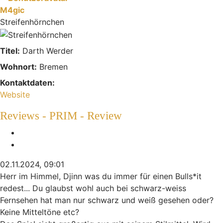
M4gic
Streifenhörnchen
Titel:
Darth Werder
Wohnort:
Bremen
Kontaktdaten:
Kontaktdaten von M4gic
Website
Reviews - PRIM - Review
Melden
Zitieren
02.11.2024, 09:01
Herr im Himmel, Djinn was du immer für einen Bulls*it
redest... Du glaubst wohl auch bei schwarz-weiss
Fernsehen hat man nur schwarz und weiß gesehen oder?
Keine Mitteltöne etc?