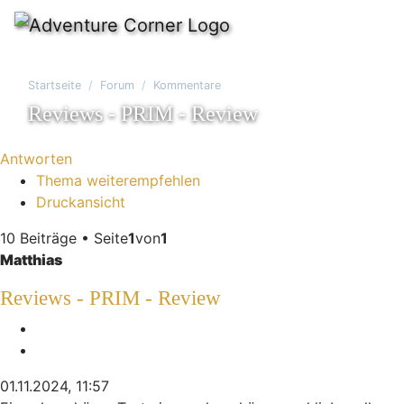
Startseite
Forum
Kommentare
Reviews - PRIM - Review
Antworten
Thema weiterempfehlen
Druckansicht
10 Beiträge • Seite
1
von
1
Matthias
Reviews - PRIM - Review
Melden
Zitieren
01.11.2024, 11:57