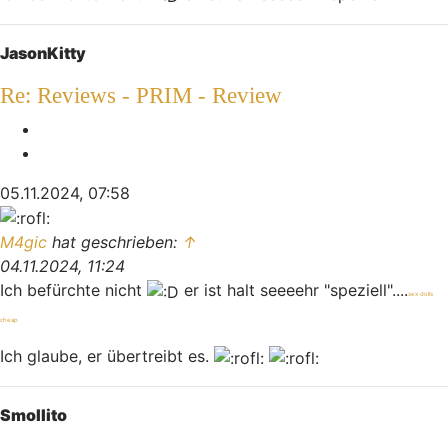
Nach oben
JasonKitty
Re: Reviews - PRIM - Review
Melden
Zitieren
05.11.2024, 07:58
M4gic
hat geschrieben:
↑
04.11.2024, 11:24
Ich befürchte nicht
er ist halt seeeehr "speziell"....
sex dolls
cheap
Ich glaube, er übertreibt es.
Nach oben
Smollito