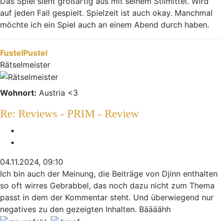
Das Spiel sieht großartig aus mit seinem Stilmittel. Wird
auf jeden Fall gespielt. Spielzeit ist auch okay. Manchmal
möchte ich ein Spiel auch an einem Abend durch haben.
Nach oben
FustelPustel
Rätselmeister
Wohnort:
Austria <3
Re: Reviews - PRIM - Review
Melden
Zitieren
04.11.2024, 09:10
Ich bin auch der Meinung, die Beiträge von Djinn enthalten
so oft wirres Gebrabbel, das noch dazu nicht zum Thema
passt in dem der Kommentar steht. Und überwiegend nur
negatives zu den gezeigten Inhalten. Bäääähh