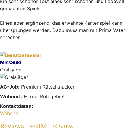
Ein sehr schöner Test eines sehr schönen und liebevoll
gemachten Spiels.
Eines aber ergänzend: das erwähnte Kartenspiel kann
übersprungen werden. Dazu muss man mit Prims Vater
sprechen.
Nach oben
MissSuki
Gralsjäger
AC-Job:
Premium Rätselknacker
Wohnort:
Herne, Ruhrgebiet
Kontaktdaten:
Kontaktdaten von MissSuki
Website
Reviews - PRIM - Review