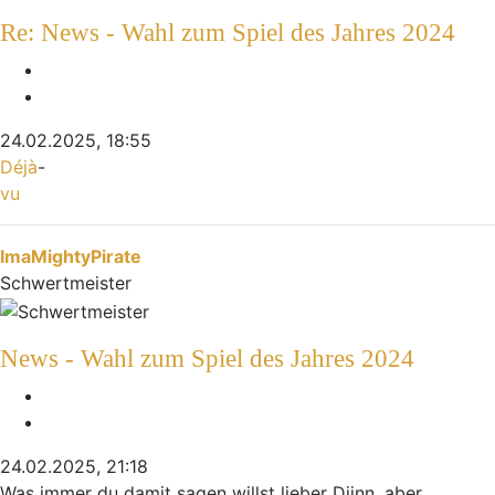
Re: News - Wahl zum Spiel des Jahres 2024
Melden
Zitieren
24.02.2025, 18:55
Déjà
-
vu
Nach oben
ImaMightyPirate
Schwertmeister
News - Wahl zum Spiel des Jahres 2024
Melden
Zitieren
24.02.2025, 21:18
Was immer du damit sagen willst lieber Djinn, aber