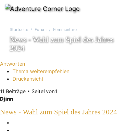
Startseite
Forum
Kommentare
News - Wahl zum Spiel des Jahres
2024
Antworten
Thema weiterempfehlen
Druckansicht
11 Beiträge • Seite
1
von
1
Djinn
News - Wahl zum Spiel des Jahres 2024
Melden
Zitieren