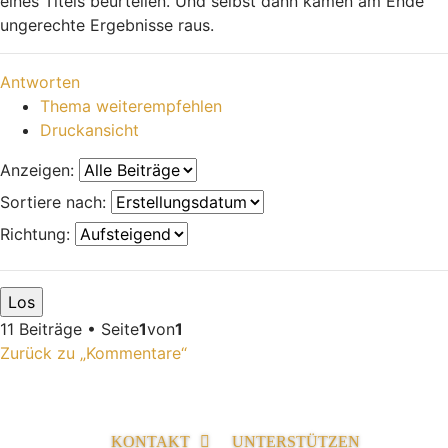
eines Titels beurteilen. Und selbst dann kämen am Ende
ungerechte Ergebnisse raus.
Nach oben
Antworten
Thema weiterempfehlen
Druckansicht
Anzeigen:
Sortiere nach:
Richtung:
11 Beiträge • Seite
1
von
1
Zurück zu „Kommentare“
KONTAKT
UNTERSTÜTZEN