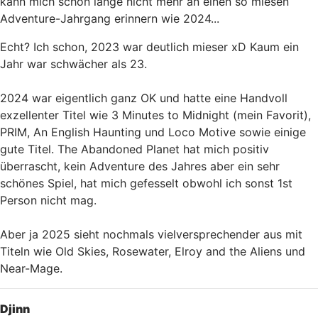
kann mich schon lange nicht mehr an einen so miesen
Adventure-Jahrgang erinnern wie 2024...
Echt? Ich schon, 2023 war deutlich mieser xD Kaum ein
Jahr war schwächer als 23.
2024 war eigentlich ganz OK und hatte eine Handvoll
exzellenter Titel wie 3 Minutes to Midnight (mein Favorit),
PRIM, An English Haunting und Loco Motive sowie einige
gute Titel. The Abandoned Planet hat mich positiv
überrascht, kein Adventure des Jahres aber ein sehr
schönes Spiel, hat mich gefesselt obwohl ich sonst 1st
Person nicht mag.
Aber ja 2025 sieht nochmals vielversprechender aus mit
Titeln wie Old Skies, Rosewater, Elroy and the Aliens und
Near-Mage.
Nach oben
Djinn