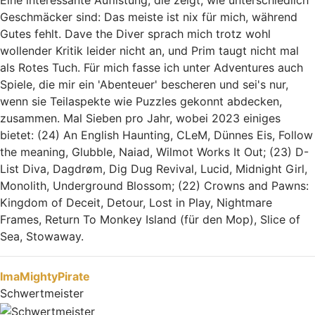
Eine interessante Auflistung, die zeigt, wie unterschiedlich
Geschmäcker sind: Das meiste ist nix für mich, während
Gutes fehlt. Dave the Diver sprach mich trotz wohl
wollender Kritik leider nicht an, und Prim taugt nicht mal
als Rotes Tuch. Für mich fasse ich unter Adventures auch
Spiele, die mir ein 'Abenteuer' bescheren und sei's nur,
wenn sie Teilaspekte wie Puzzles gekonnt abdecken,
zusammen. Mal Sieben pro Jahr, wobei 2023 einiges
bietet: (24) An English Haunting, CLeM, Dünnes Eis, Follow
the meaning, Glubble, Naiad, Wilmot Works It Out; (23) D-
List Diva, Dagdrøm, Dig Dug Revival, Lucid, Midnight Girl,
Monolith, Underground Blossom; (22) Crowns and Pawns:
Kingdom of Deceit, Detour, Lost in Play, Nightmare
Frames, Return To Monkey Island (für den Mop), Slice of
Sea, Stowaway.
Nach oben
ImaMightyPirate
Schwertmeister