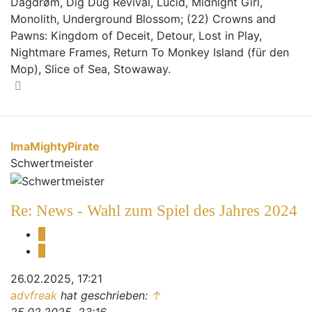
Dagdrøm, Dig Dug Revival, Lucid, Midnight Girl,
Monolith, Underground Blossom; (22) Crowns and
Pawns: Kingdom of Deceit, Detour, Lost in Play,
Nightmare Frames, Return To Monkey Island (für den
Mop), Slice of Sea, Stowaway.
Nach oben
ImaMightyPirate
Schwertmeister
Re: News - Wahl zum Spiel des Jahres 2024
Melden
Zitieren
26.02.2025, 17:21
advfreak
hat geschrieben:
↑