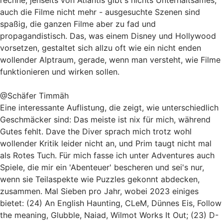
rechne; jenseits von Atlantis gibt's nichts Unterhaltsames,
auch die Filme nicht mehr - ausgesuchte Szenen sind
spaßig, die ganzen Filme aber zu fad und
propagandistisch. Das, was einem Disney und Hollywood
vorsetzen, gestaltet sich allzu oft wie ein nicht enden
wollender Alptraum, gerade, wenn man versteht, wie Filme
funktionieren und wirken sollen.
@Schäfer Timmäh
Eine interessante Auflistung, die zeigt, wie unterschiedlich
Geschmäcker sind: Das meiste ist nix für mich, während
Gutes fehlt. Dave the Diver sprach mich trotz wohl
wollender Kritik leider nicht an, und Prim taugt nicht mal
als Rotes Tuch. Für mich fasse ich unter Adventures auch
Spiele, die mir ein 'Abenteuer' bescheren und sei's nur,
wenn sie Teilaspekte wie Puzzles gekonnt abdecken,
zusammen. Mal Sieben pro Jahr, wobei 2023 einiges
bietet: (24) An English Haunting, CLeM, Dünnes Eis, Follow
the meaning, Glubble, Naiad, Wilmot Works It Out; (23) D-