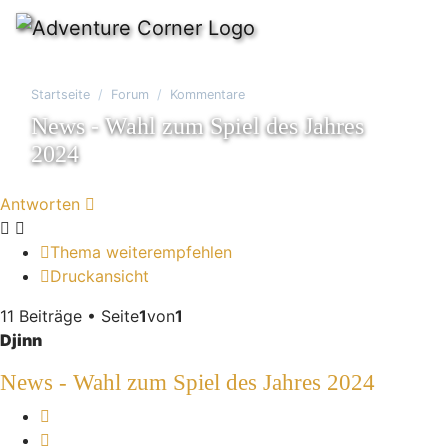
Startseite
Forum
Kommentare
News - Wahl zum Spiel des Jahres
2024
Antworten
Thema weiterempfehlen
Druckansicht
11 Beiträge • Seite
1
von
1
Djinn
News - Wahl zum Spiel des Jahres 2024
Melden
Zitieren