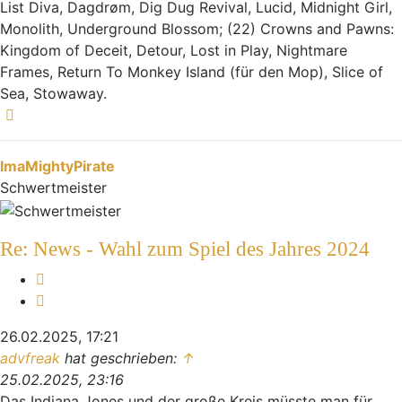
List Diva, Dagdrøm, Dig Dug Revival, Lucid, Midnight Girl,
Monolith, Underground Blossom; (22) Crowns and Pawns:
Kingdom of Deceit, Detour, Lost in Play, Nightmare
Frames, Return To Monkey Island (für den Mop), Slice of
Sea, Stowaway.
Nach oben
ImaMightyPirate
Schwertmeister
Re: News - Wahl zum Spiel des Jahres 2024
Melden
Zitieren
26.02.2025, 17:21
advfreak
hat geschrieben:
↑
25.02.2025, 23:16
Das Indiana Jones und der große Kreis müsste man für