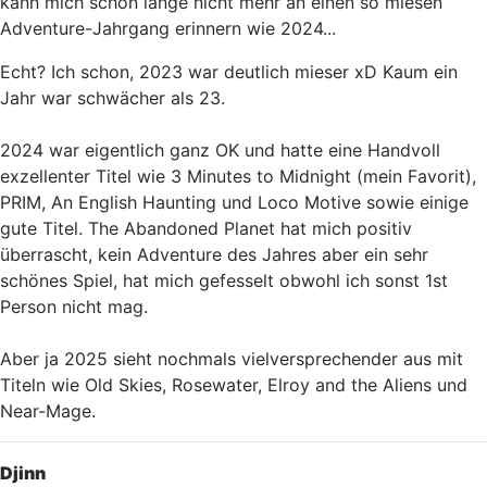
kann mich schon lange nicht mehr an einen so miesen
Adventure-Jahrgang erinnern wie 2024...
Echt? Ich schon, 2023 war deutlich mieser xD Kaum ein
Jahr war schwächer als 23.
2024 war eigentlich ganz OK und hatte eine Handvoll
exzellenter Titel wie 3 Minutes to Midnight (mein Favorit),
PRIM, An English Haunting und Loco Motive sowie einige
gute Titel. The Abandoned Planet hat mich positiv
überrascht, kein Adventure des Jahres aber ein sehr
schönes Spiel, hat mich gefesselt obwohl ich sonst 1st
Person nicht mag.
Aber ja 2025 sieht nochmals vielversprechender aus mit
Titeln wie Old Skies, Rosewater, Elroy and the Aliens und
Near-Mage.
Nach oben
Djinn