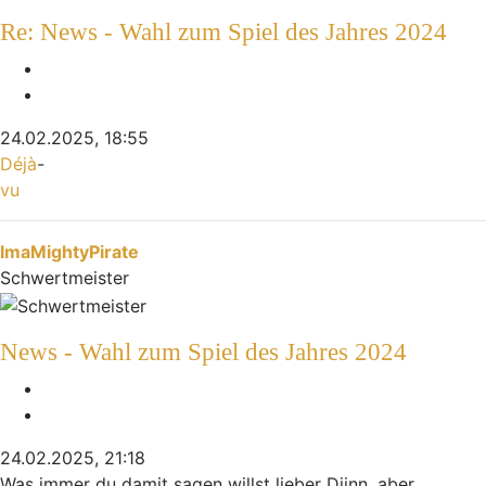
Re: News - Wahl zum Spiel des Jahres 2024
Melden
Zitieren
24.02.2025, 18:55
Déjà
-
vu
Nach oben
ImaMightyPirate
Schwertmeister
News - Wahl zum Spiel des Jahres 2024
Melden
Zitieren
24.02.2025, 21:18
Was immer du damit sagen willst lieber Djinn, aber