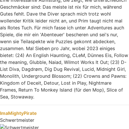
Eine interessante Auflistung, die zeigt, wie unterschiedlich
Geschmäcker sind: Das meiste ist nix für mich, während
Gutes fehlt. Dave the Diver sprach mich trotz wohl
wollender Kritik leider nicht an, und Prim taugt nicht mal
als Rotes Tuch. Für mich fasse ich unter Adventures auch
Spiele, die mir ein 'Abenteuer' bescheren und sei's nur,
wenn sie Teilaspekte wie Puzzles gekonnt abdecken,
zusammen. Mal Sieben pro Jahr, wobei 2023 einiges
bietet: (24) An English Haunting, CLeM, Dünnes Eis, Follow
the meaning, Glubble, Naiad, Wilmot Works It Out; (23) D-
List Diva, Dagdrøm, Dig Dug Revival, Lucid, Midnight Girl,
Monolith, Underground Blossom; (22) Crowns and Pawns:
Kingdom of Deceit, Detour, Lost in Play, Nightmare
Frames, Return To Monkey Island (für den Mop), Slice of
Sea, Stowaway.
Nach oben
ImaMightyPirate
Schwertmeister