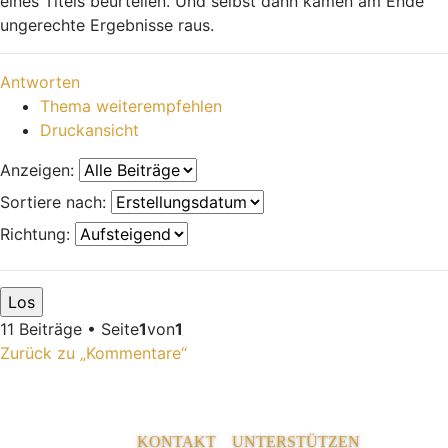
eines Titels beurteilen. Und selbst dann kämen am Ende
ungerechte Ergebnisse raus.
Nach oben
Antworten
Thema weiterempfehlen
Druckansicht
Anzeigen:
Sortiere nach:
Richtung:
11 Beiträge • Seite
1
von
1
Zurück zu „Kommentare“
KONTAKT
UNTERSTÜTZEN