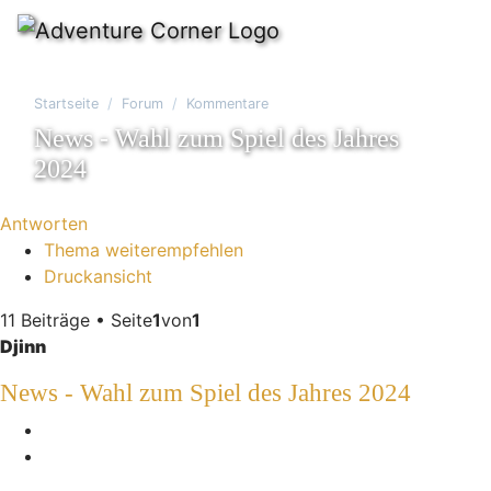
Startseite
Forum
Kommentare
News - Wahl zum Spiel des Jahres
2024
Antworten
Thema weiterempfehlen
Druckansicht
11 Beiträge • Seite
1
von
1
Djinn
News - Wahl zum Spiel des Jahres 2024
Melden
Zitieren