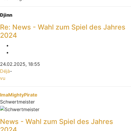
Nach oben
Djinn
Re: News - Wahl zum Spiel des Jahres
2024
Melden
Zitieren
24.02.2025, 18:55
Déjà
-
vu
Nach oben
ImaMightyPirate
Schwertmeister
News - Wahl zum Spiel des Jahres
2024