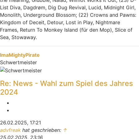
the meaning, Glubble, Naiad, Wilmot Works It Out; (23) D-
List Diva, Dagdrøm, Dig Dug Revival, Lucid, Midnight Girl,
Monolith, Underground Blossom; (22) Crowns and Pawns:
Kingdom of Deceit, Detour, Lost in Play, Nightmare
Frames, Return To Monkey Island (für den Mop), Slice of
Sea, Stowaway.
Nach oben
ImaMightyPirate
Schwertmeister
Re: News - Wahl zum Spiel des Jahres
2024
Melden
Zitieren
26.02.2025, 17:21
advfreak
hat geschrieben:
↑
25.02.2025, 23:16