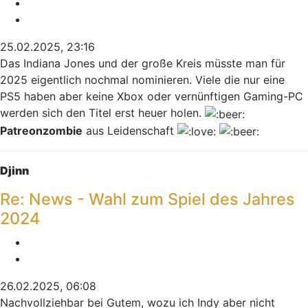
Melden
Zitieren
25.02.2025, 23:16
Das Indiana Jones und der große Kreis müsste man für
2025 eigentlich nochmal nominieren. Viele die nur eine
PS5 haben aber keine Xbox oder vernünftigen Gaming-PC
werden sich den Titel erst heuer holen.
Patreonzombie
aus Leidenschaft
Nach oben
Djinn
Re: News - Wahl zum Spiel des Jahres
2024
Melden
Zitieren
26.02.2025, 06:08
Nachvollziehbar bei Gutem, wozu ich Indy aber nicht