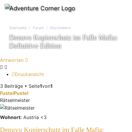
Startseite
Forum
Storytellers
Denuvo Kopierschutz im Falle Mafia:
Definitive Edition
Antworten
Druckansicht
3 Beiträge • Seite
1
von
1
FustelPustel
Rätselmeister
Wohnort:
Austria <3
Denuvo Kopierschutz im Falle Mafia: