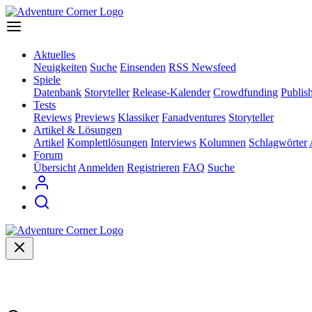
Aktuelles
Neuigkeiten
Suche
Einsenden
RSS Newsfeed
Spiele
Datenbank
Storyteller
Release-Kalender
Crowdfunding
Publis
Tests
Reviews
Previews
Klassiker
Fanadventures
Storyteller
Artikel & Lösungen
Artikel
Komplettlösungen
Interviews
Kolumnen
Schlagwörter
Forum
Übersicht
Anmelden
Registrieren
FAQ
Suche