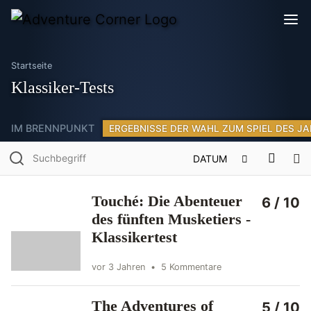
Startseite
Klassiker-Tests
IM BRENNPUNKT
ERGEBNISSE DER WAHL ZUM SPIEL DES JA
DATUM
Touché: Die Abenteuer
6 / 10
des fünften Musketiers -
Klassikertest
vor 3 Jahren
•
5 Kommentare
The Adventures of
5 / 10