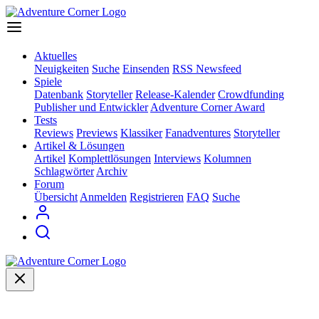
Aktuelles
Neuigkeiten
Suche
Einsenden
RSS Newsfeed
Spiele
Datenbank
Storyteller
Release-Kalender
Crowdfunding
Publisher und Entwickler
Adventure Corner Award
Tests
Reviews
Previews
Klassiker
Fanadventures
Storyteller
Artikel & Lösungen
Artikel
Komplettlösungen
Interviews
Kolumnen
Schlagwörter
Archiv
Forum
Übersicht
Anmelden
Registrieren
FAQ
Suche