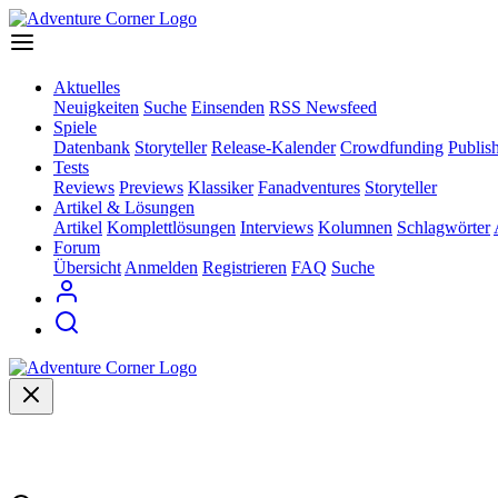
Aktuelles
Neuigkeiten
Suche
Einsenden
RSS Newsfeed
Spiele
Datenbank
Storyteller
Release-Kalender
Crowdfunding
Publis
Tests
Reviews
Previews
Klassiker
Fanadventures
Storyteller
Artikel & Lösungen
Artikel
Komplettlösungen
Interviews
Kolumnen
Schlagwörter
Forum
Übersicht
Anmelden
Registrieren
FAQ
Suche