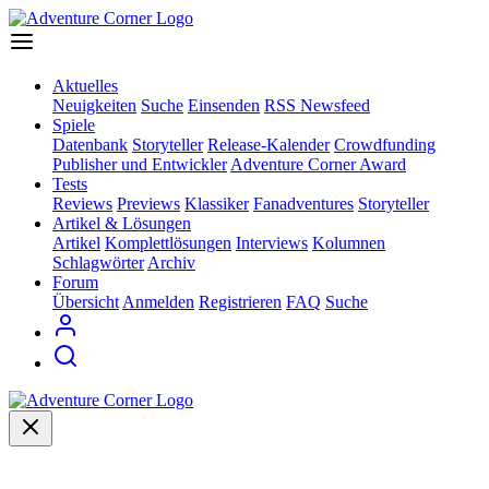
Aktuelles
Neuigkeiten
Suche
Einsenden
RSS Newsfeed
Spiele
Datenbank
Storyteller
Release-Kalender
Crowdfunding
Publisher und Entwickler
Adventure Corner Award
Tests
Reviews
Previews
Klassiker
Fanadventures
Storyteller
Artikel & Lösungen
Artikel
Komplettlösungen
Interviews
Kolumnen
Schlagwörter
Archiv
Forum
Übersicht
Anmelden
Registrieren
FAQ
Suche